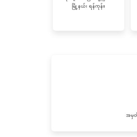
မြို့နယ်၊ ရန်ကုန်။
အမှတ