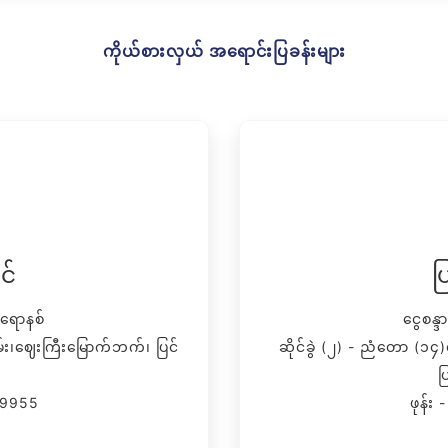
ကိုယ်စားလှယ် အရောင်းပြခန်းများ
င်
ပ
ရောနစ်
ငွေစန
်း၊ဈေးကြီးမြောက်ဘက်၊ ပြင်
ဆိုင်ခွဲ (၂) - ညံတော (၁၄)
ပ
59955
ဖုန်