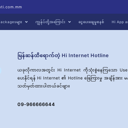
hti.com.mm
့ Packagesများ
ကျွန်ုပ်တို့အကြောင်း
ငွေပေးချေမှုစနစ်
Hi App a
မြန်ဆန်ထိရောက်တဲ့ Hi Internet Hotline
ယခုလိုကာလအတွင်း Hi Internet ကိုသုံးစွဲနေကြသော User မျာ
ပေးနိုင်ရန် Hi Internet ၏ Hotline ဖြေကြားမှု အချိန်အား
သတ်မှတ်ထားပါတယ်ခင်ဗျာ။
09-966666644