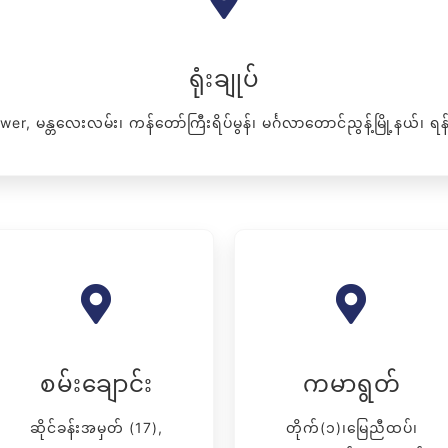
ရုံးချုပ်
r, မန္တလေးလမ်း၊ ကန်တော်ကြီးရိပ်မွန်၊ မင်္ဂလာတောင်ညွန့်မြို့နယ်၊ ရန်က
စမ်းချောင်း
ကမာရွတ်
ဆိုင်ခန်းအမှတ် (17),
တိုက်(၁)၊မြေညီထပ်၊