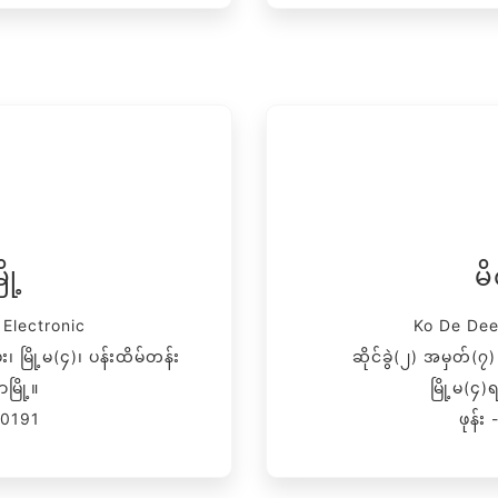
ို့
မိ
Electronic
Ko De Dee
၊ မြို့မ(၄)၊ ပန်းထိမ်တန်း
ဆိုင်ခွဲ(၂) အမှတ်(
မြို့။
မြို့မ(၄)ရ
00191
ဖုန်