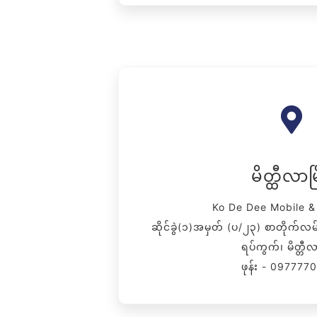
မိတ္ထီလာမြ
Ko De Dee Mobile & 
ဆိုင်ခွဲ(၁)အမှတ် (ပ/၂၃) စာတိုက်လမ်း
ရပ်ကွက်၊ မိတ္တီလာ
ဖုန်း - 097777