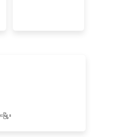
ြို့။