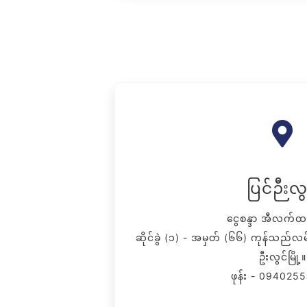
ပြင်ဉီးလွ
ငွေစန္ဒာ အီလက်ထ
ဆိုင်ခွဲ (၁) - အမှတ် (၆၆) ကုန်သည်လမ
ဦးလွင်မြို့။
ဖုန်း - 094025