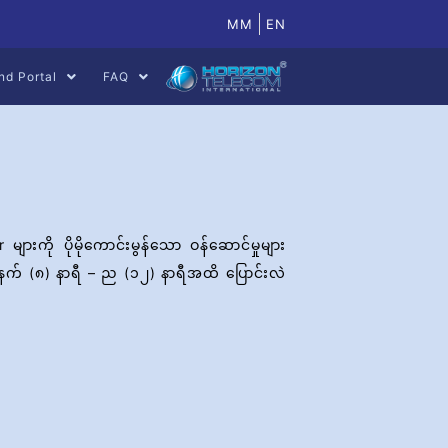
MM
EN
nd Portal
FAQ
းကို ပိုမိုကောင်းမွန်သော ဝန်ဆောင်မှုများ
 မနက် (၈) နာရီ – ည (၁၂) နာရီအထိ ပြောင်းလဲ