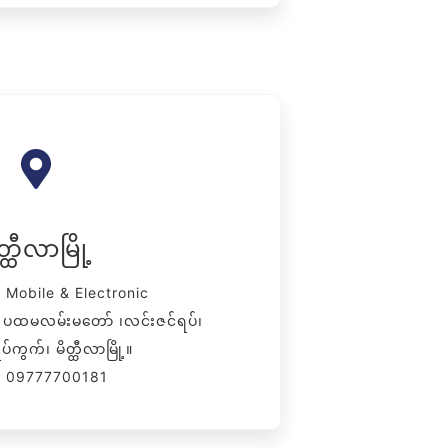
တ္ထီလာမြို့
 Mobile & Electronic
၇) ပထမလမ်းမတော် ၊လင်းဇင်ရပ်၊
ပ်ကွက်၊ မိတ္ထီလာမြို့။
း - 09777700181