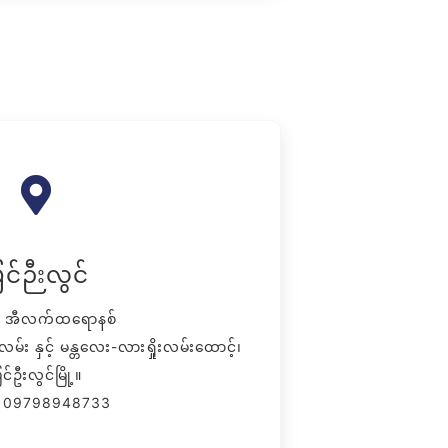
ြင်ဉီးလွင်
္ဒာ အီလက်ထရောနစ်
လမ်း နှင့် မန္တလေး-လားရှိုးလမ်းထောင့်၊
ြင်ဦးလွင်မြို့။
း - 09798948733