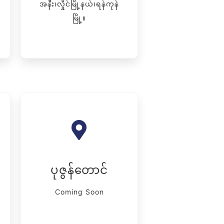
အနီး၊လှိုင်မြို့နယ်၊ရန်ကုန်
မြို့။
ပုဇွန်တောင်
Coming Soon