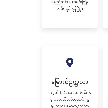
မြေညီထပ်၊ယောမင်းကြီး
လမ်း၊ရန်ကုန်မြို့။
မြောက်ဥက္ကလာ
အမှတ် L-2, သုဓမာ လမ်း နှ
င့် ခေမာသီလမ်းထောင့်၊ ဋ
ရပ်ကွက်၊ မြောက်ဥက္ကလာ