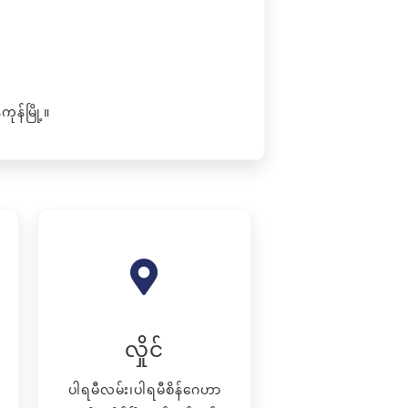
ုန်မြို့။
လှိုင်
ပါရမီလမ်း၊ပါရမီစိန်ဂေဟာ