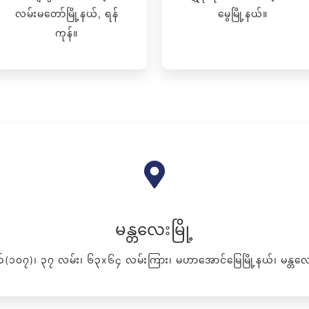
လမ်းမတော်မြို့နယ်, ရန်
မွေမြို့နယ်။
ကုန်။
မန္တလေးမြို့
်(၁၀၇)၊ ၃၇ လမ်း၊ ၆၃x၆၄ လမ်းကြား၊ မဟာအောင်မြေမြို့နယ်၊ မန္တလေးမ