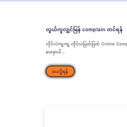
လွယ်ကူလျှင်မြန် complain တင်ရန်
လိုင်းပဲကျကျ လိုင်းပဲပြတ်ပြတ် Online Co
ပေးမှာပါ…
ပေးပို့ရန်