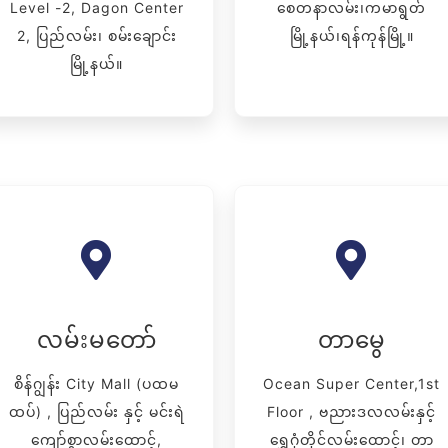
Level -2, Dagon Center
စေတနာလမ်း၊ကမာရွတ်
2, ပြည်လမ်း၊ စမ်းချောင်း
မြို့နယ်၊ရန်ကုန်မြို့။
မြို့နယ်။
လမ်းမတော်
တာမွေ
စိန်ဂျွန်း City Mall (ပထမ
Ocean Super Center,1st
ထပ်) , ပြည်လမ်း နှင့် မင်းရဲ
Floor , ဗညားဒလလမ်းနှင့်
ကျော်စွာလမ်းထောင့်,
ရွှေဂုံတိုင်လမ်းထောင့်၊ တာ