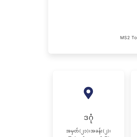
MS2 Towe
ဒဂုံ
အမှတ်(၂၁)၊အခန်း(၂)၊