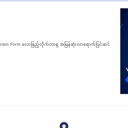
mplain Form လေးဖြည့်လိုက်တာနဲ့ အမြန်ဆုံးလာရောက်ပြင်ဆင်