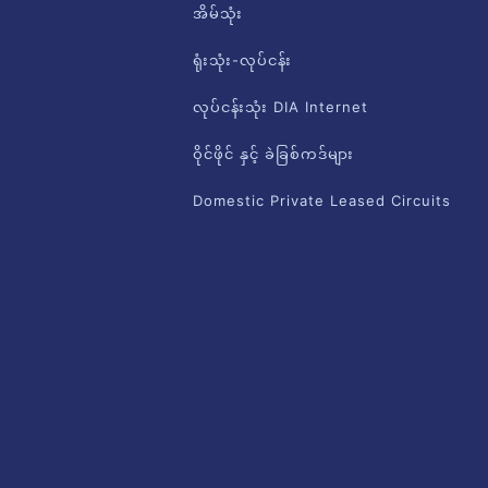
အိမ်သုံး
ရုံးသုံး-လုပ်ငန်း
လုပ်ငန်းသုံး DIA Internet
ဝိုင်ဖိုင် နှင့် ခဲခြစ်ကဒ်များ
Domestic Private Leased Circuits