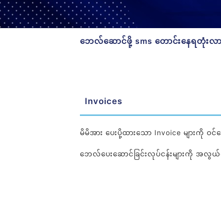
ဘေလ်ဆောင်ဖို့ sms တောင်းနေရတုံးလား H
Invoices
မိမိအား ပေးပို့ထားသော Invoice များကို ဝင်ရော
ဘေလ်ပေးဆောင်ခြင်းလုပ်ငန်းများကို အလွယ