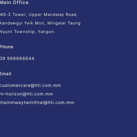
Main Office
MS-2 Tower, Upper Mandalay Road,
Kandawgyi Yeik Mon, Mingalar Taung
Nyunt Township, Yangon.
Phone
09 966666644
Email
customercare@hti.com.mm
hr-horizon@hti.com.mm
thainmwaytwinthtal@hti.com.mm