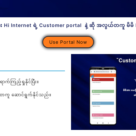
i Internet ရဲ့ Customer portal နဲ့ ဆို အလွယ်တကူ မိမိ Invo
Use Portal Now
က်ကြည့်ရှုနိုင်ပြီး။
်တကူ ဆောင်ရွက်နိုင်သည်။