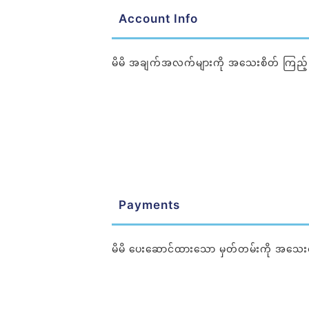
Account Info
မိမိ အချက်အလက်များကို အသေးစိတ် ကြည့်ရှ
Payments
မိမိ ပေးဆောင်ထားသော မှတ်တမ်းကို အသေးစိ