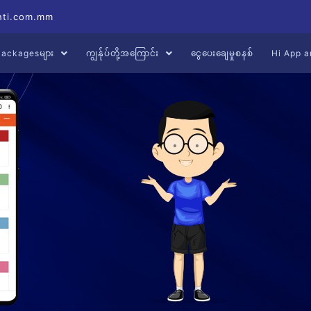
hti.com.mm
့ Packagesများ
ကျွန်ုပ်တို့အကြောင်း
ငွေပေးချေမှုစနစ်
Hi App a