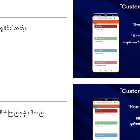
ုနိုင်ပါသည်။
တ်ကြည့်ရှုနိုင်ပါသည်။