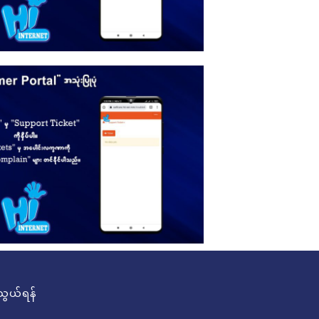
ွယ်ရန်