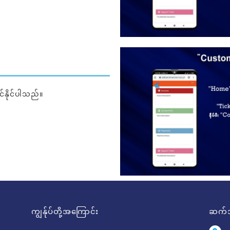
်နိုင်ပါသည်။
ကျွန်ုပ်တို့အကြောင်း
ဆက်သ