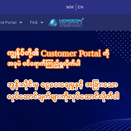
MM
EN
nd Portal
FAQ