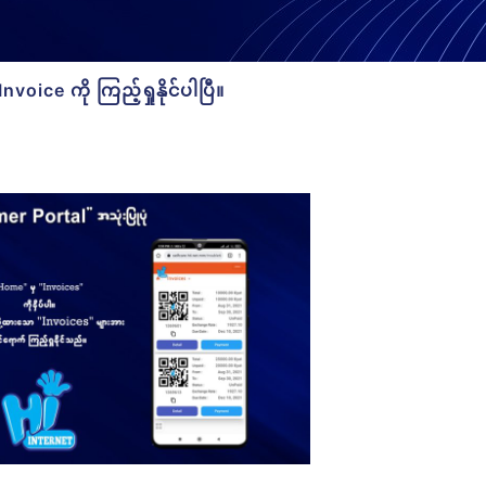
ice ကို ကြည့်ရှုနိုင်ပါပြီ။