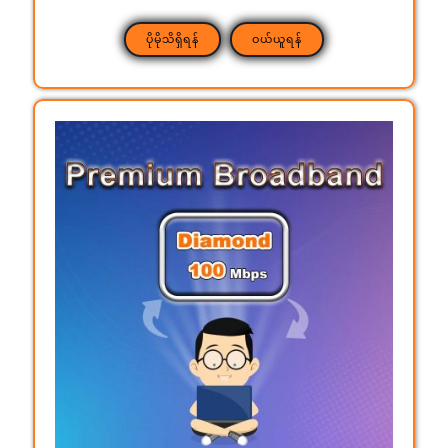
ပိုမိုသိရှိရန်
ဝယ်ယူရန်