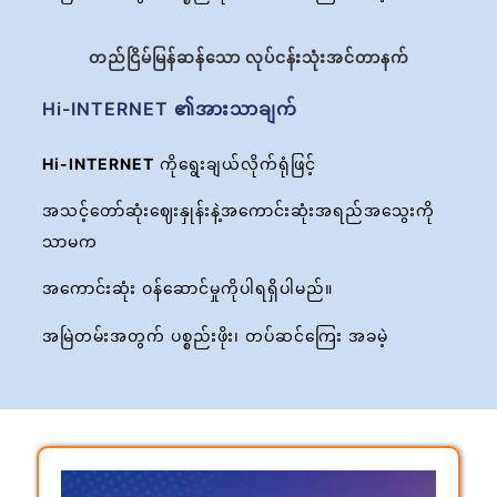
တည်ငြိမ်မြန်ဆန်သော လုပ်ငန်းသုံးအင်တာနက်
Hi-INTERNET ၏အားသာချက်
Hi-INTERNET
ကိုရွေးချယ်လိုက်ရုံဖြင့်
အသင့်တော်ဆုံးဈေးနှုန်းနဲ့အကောင်းဆုံးအရည်အသွေးကို
သာမက
အကောင်းဆုံး ဝန်ဆောင်မှုကိုပါရရှိပါမည်။
အမြဲတမ်းအတွက် ပစ္စည်းဖိုး၊ တပ်ဆင်ကြေး အခမဲ့