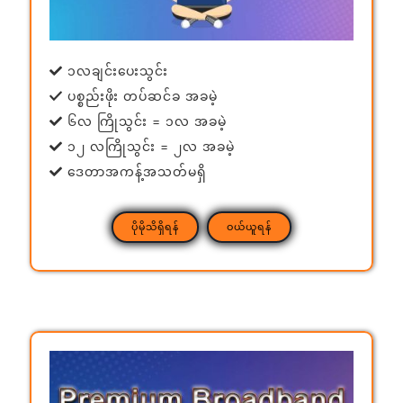
၁လချင်းပေးသွင်း
ပစ္စည်းဖိုး တပ်ဆင်ခ အခမဲ့
၆လ ကြိုသွင်း = ၁လ အခမဲ့
၁၂ လကြိုသွင်း = ၂လ အခမဲ့
ဒေတာအကန့်အသတ်မရှိ
ပိုမိုသိရှိရန်
ဝယ်ယူရန်