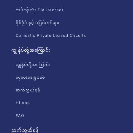
လုပ်ငန်းသုံး DIA Internet
ဝိုင်ဖိုင် နှင့် ခဲခြစ်ကဒ်များ
Domestic Private Leased Circuits
ကျွန်ုပ်တို့အကြောင်း
ကျွန်ုပ်တို့အကြောင်း
ငွေပေးချေမှုစနစ်
ဆက်သွယ်ရန်
Hi App
FAQ
ဆက်သွယ်ရန်