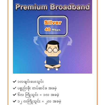
၁လချင်းပေးသွင်း
ပစ္စည်းဖိုး တပ်ဆင်ခ အခမဲ့
၆လ ကြိုသွင်း = ၁လ အခမဲ့
၁၂ လကြိုသွင်း = ၂လ အခမဲ့