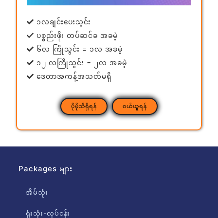
၁လချင်းပေးသွင်း
ပစ္စည်းဖိုး တပ်ဆင်ခ အခမဲ့
၆လ ကြိုသွင်း = ၁လ အခမဲ့
၁၂ လကြိုသွင်း = ၂လ အခမဲ့
ဒေတာအကန့်အသတ်မရှိ
ပိုမိုသိရှိရန်
ဝယ်ယူရန်
Packages များ
အိမ်သုံး
ရုံးသုံး-လုပ်ငန်း