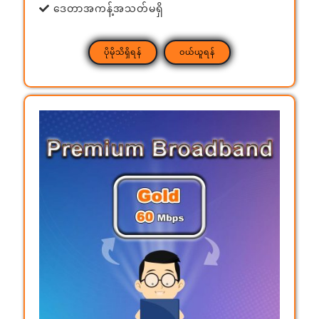
ဒေတာအကန့်အသတ်မရှိ
ပိုမိုသိရှိရန်
ဝယ်ယူရန်