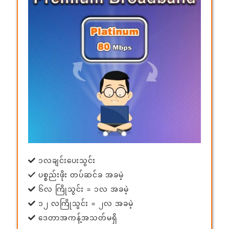
၁လချင်းပေးသွင်း
ပစ္စည်းဖိုး တပ်ဆင်ခ အခမဲ့
၆လ ကြိုသွင်း = ၁လ အခမဲ့
၁၂ လကြိုသွင်း = ၂လ အခမဲ့
ဒေတာအကန့်အသတ်မရှိ