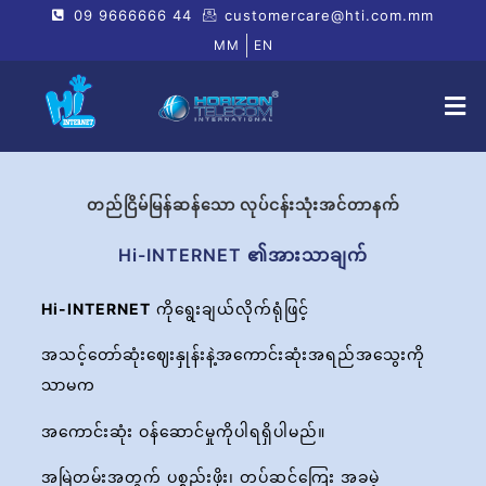
09 9666666 44
customercare@hti.com.mm
MM
EN
တည်ငြိမ်မြန်ဆန်သော လုပ်ငန်းသုံးအင်တာနက်
Hi-INTERNET ၏အားသာချက်
Hi-INTERNET
ကိုရွေးချယ်လိုက်ရုံဖြင့်
အသင့်တော်ဆုံးဈေးနှုန်းနဲ့အကောင်းဆုံးအရည်အသွေးကို
သာမက
အကောင်းဆုံး ဝန်ဆောင်မှုကိုပါရရှိပါမည်။
အမြဲတမ်းအတွက် ပစ္စည်းဖိုး၊ တပ်ဆင်ကြေး အခမဲ့