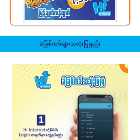
ခဲခြစ်ကဒ်များအသုံးပြုနည်း