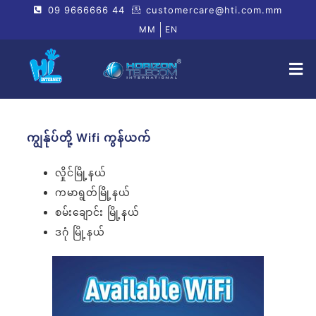
09 9666666 44
customercare@hti.com.mm
MM
EN
ကျွန်ုပ်တို့ Wifi ကွန်ယက်
လှိုင်မြို့နယ်
ကမာရွတ်မြို့နယ်
စမ်းချောင်း မြို့နယ်
ဒဂုံ မြို့နယ်