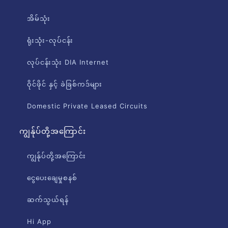
အိမ်သုံး
ရုံးသုံး-လုပ်ငန်း
လုပ်ငန်းသုံး DIA Internet
ဝိုင်ဖိုင် နှင့် ခဲခြစ်ကဒ်များ
Domestic Private Leased Circuits
ကျွန်ုပ်တို့အကြောင်း
ကျွန်ုပ်တို့အကြောင်း
ငွေပေးချေမှုစနစ်
ဆက်သွယ်ရန်
Hi App