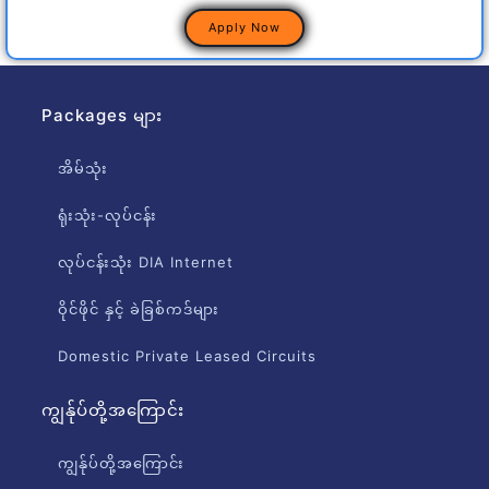
Apply Now
Packages များ
အိမ်သုံး
ရုံးသုံး-လုပ်ငန်း
လုပ်ငန်းသုံး DIA Internet
ဝိုင်ဖိုင် နှင့် ခဲခြစ်ကဒ်များ
Domestic Private Leased Circuits
ကျွန်ုပ်တို့အကြောင်း
ကျွန်ုပ်တို့အကြောင်း