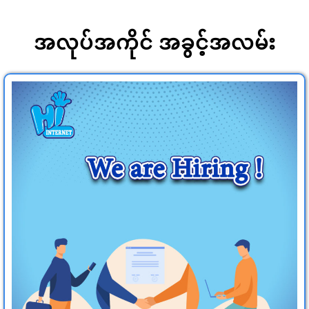
အလုပ်အကိုင် အခွင့်အလမ်း