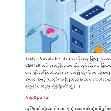
System Update Hi-Internet ကိုအသုံးပြုနေကြသော Cu
CENTER တွင် အဆင့်မြင့်တင်ခြင်း လုပ်ငန်းများ ပြုလု
များ ဖြစ်ပေါ်နိုင်ပါသည်။ အကယ်၍ လူကြီးမင်းတို့အနေ
အပိတ် အဖွင့် ပြုလုပ်ကာ ပြန်လည်အသုံးပြုပေးပါခင
ရယူနိုင်ပါသည်။ လူကြီးမင်းတို့ […]
App&portal
လူကြီးမင်းတို့အခက်အခဲတွေကို အကောင်းဆုံးဖြေရှင်းပေး