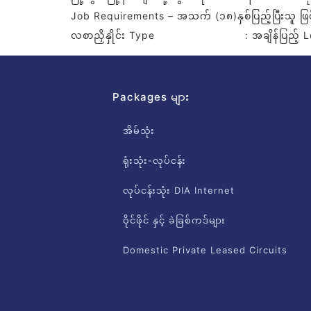
Job Requirements – အသက် (၁၈)နှစ်ပြည့်ပြီးသူ ဖြစ်ရ
လစာညှိနှိုင်း Type : အချိန်ပြည့် Loca
Packages များ
အိမ်သုံး
ရုံးသုံး-လုပ်ငန်း
လုပ်ငန်းသုံး DIA Internet
ဝိုင်ဖိုင် နှင့် ခဲခြစ်ကဒ်များ
Domestic Private Leased Circuits