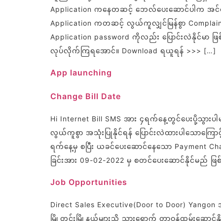
Application ကနေတဆင့် ဘေလ်ပေးဆောင်ပါက အင်တာနက်
Application ကတဆင့် လွယ်ကူလျှင်မြန်စွာ Complain တ
Application password ကိုလည်း ပြောင်းလဲနိုင်မာ ဖြစ်တ
လုပ်လိုက်ကြရအောင်။ Download ရယူရန် >>> […]
App launching
Change Bill Date
Hi Internet Bill SMS အား ၄ရက်နေ့တွင်ပေးပို့သွားပါ
လွယ်ကူစွာ အသုံးပြုနိုင်ရန် ပြောင်းလဲထားပါသောကြော
ရက်နေ့မှ စပြီး ယခင်ပေး‌ဆောင်နေသော Payment Chan
ခြင်းအား 09-02-2022 မှ စတင်ပေးဆောင်နိုင်မည် ဖြ
Job Opportunities
Direct Sales Executive(Door to Door) Yangon အမ
မြို့တွင်းမြို့နယ်များသို့ သွားရောက် တာဝန်ထမ်းဆ