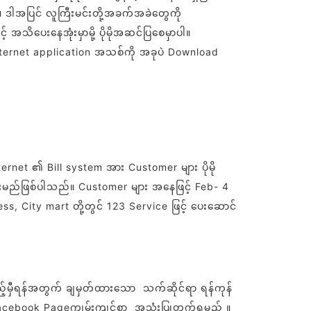
ဒါအပြင် လူကြီးမင်းတို့အခက်အခဲတွေကို
ိပေးနေအုံးမှာမို့ ပိုမိုအဆင်​ပြစေမှာပါ။
 Hi Internet application အသစ်ကို အခုပဲ Download
ternet ၏ Bill system အား Customer များ ပိုမို
ွားမည်ဖြစ်ပါသည်။ Customer များ အနေဖြင့် Feb- 4
 City mart တို့တွင် 123 Service ဖြင့် ပေးဆောင်
ည့်မှီရန်အတွက် ချမှတ်ထားသော သက်ဆိုင်ရာ ရန်ကုန်
။ – Facebook Pageကျွမ်းကျင်စွာ အသုံးပြုတက်ရမည် ။