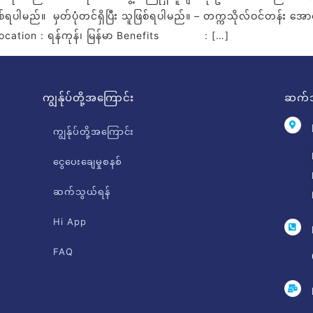
ပါမည်။ မှတ်ပုံတင်ရှိပြီး သူဖြစ်ရပါမည်။ – တက္ကသိုလ်ဝင်တန်း အောင်မ
tion : ရန်ကုန်၊ မြန်မာ Benefits : […]
ကျွန်ုပ်တို့အကြောင်း
ဆက်သ
ကျွန်ုပ်တို့အကြောင်း
ငွေပေးချေမှုစနစ်
ဆက်သွယ်ရန်
Hi App
FAQ