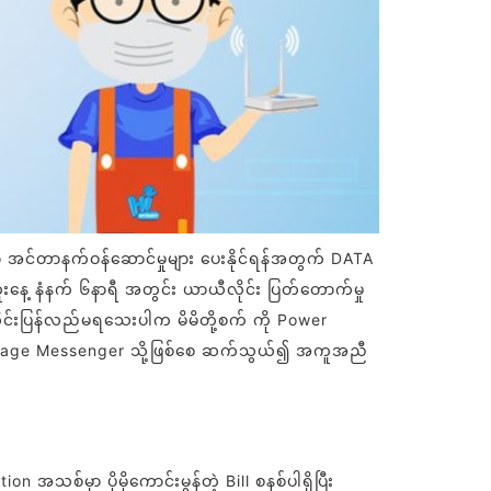
ာ အင်တာနက်ဝန်ဆောင်မှုများ ပေးနိုင်ရန်အတွက် DATA
ူးနေ့ နံနက် ၆နာရီ အတွင်း ယာယီလိုင်း ပြတ်တောက်မှု
လိုင်းပြန်လည်မရသေးပါက မိမိတို့စက် ကို Power
net Page Messenger သို့ဖြစ်စေ ဆက်သွယ်၍ အကူအညီ
သစ်မှာ ပိုမိုကောင်းမွန်တဲ့ Bill စနစ်ပါရှိပြီး