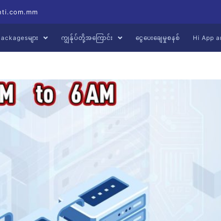
hti.com.mm
့ Packagesများ
ကျွန်ုပ်တို့အကြောင်း
ငွေပေးချေမှုစနစ်
Hi App a