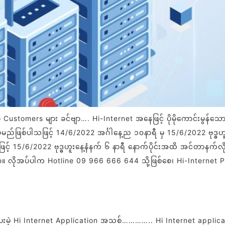
stomers များ ခင်ဗျာ…. Hi-Internet အနေဖြင့် ပိုမိုကောင်းမွန်သေ
ပ်မည်ဖြစ်ပါသဖြင့် 14/6/2022 အင်္ဂါနေ့ည ၁၀နာရီ မှ 15/6/2022 ဗုဒ္ဓဟ
ဖြင့် 15/6/2022 ဗုဒ္ဓဟူးနေ့နံနက် ၆ နာရီ နောက်ပိုင်းအထိ အင်တာနက်
်ဗျာ။ လိုအပ်ပါက Hotline 09 966 666 644 သို့ဖြစ်စေ၊ Hi-Inter
မဲ့ Hi Internet Application အသစ်………….. Hi Internet application အ